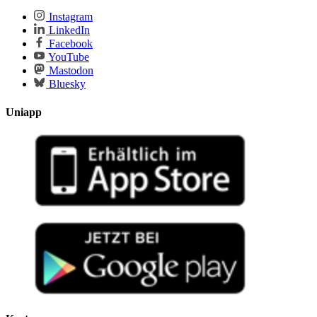
Instagram
LinkedIn
Facebook
YouTube
Mastodon
Bluesky
Uniapp