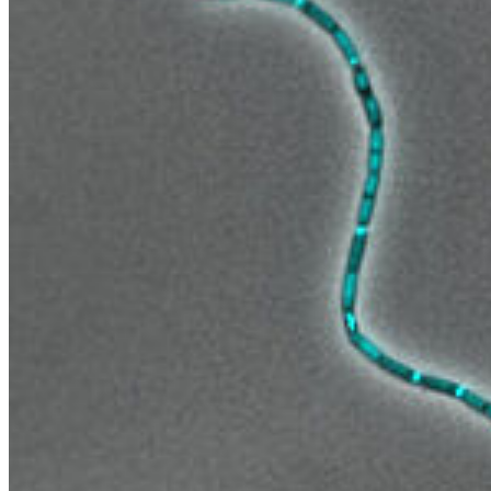
Congratulations! Irena Beidler successfully defended her PhD thesis
"Polysaccharide degradation by marine flavobacteria” today.
1
2
3
4
5
❯
Kontakt
Prof. Dr. Thomas Schweder