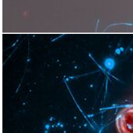
Weiter
Go to slide 1
Go to slide 2
Go to slide 3
Go to slide 4
Go to slide 5
Go to slide 6
Marine Mikroorganismen für die pharmazeutische
Biotechnologie
Mikrobielle Interaktionen sind allgegenwärtig und bestimmen die
Funktion und Gesundheit natürlicher Ökosysteme – einschließlich
des Menschen. Das Verständnis der molekularen Mechanismen, die
diesen Interaktionen zwischen Mikroben und ihrer natürlichen
Umgebung zugrunde liegen, eröffnet bislang ungeahnte