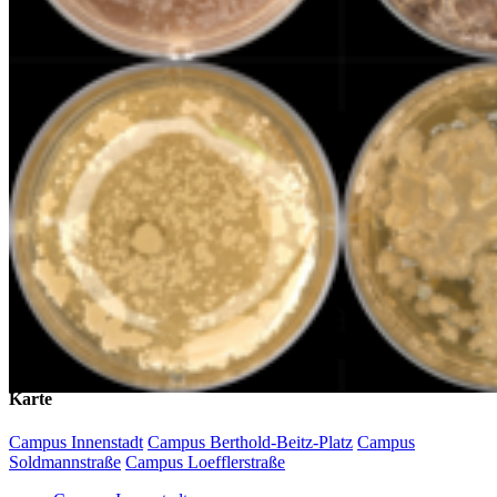
Mastodon
Bluesky
Uniapp
Karte
Campus Innenstadt
Campus Berthold-Beitz-Platz
Campus
Soldmannstraße
Campus Loefflerstraße