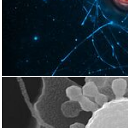
Möglichkeiten für neue biotechnologische Entdeckungen.
In diesem Sinne interessieren wir uns für marine Bakterien, die
einerseits wichtige Stoffwechselleistungen in ihren natürlichen
Ökosystemen hervorbringen und andererseits vielversprechendes
Potential für biotechnologische bzw. pharmazeutische
Anwendungen haben.
Obwohl marine Ökosysteme den bei weitem größten Teil der
Erdoberfläche ausmachen, sind bisher nur überraschend wenige
marine Bakterien bekannt bzw. näher charakterisiert. Viele ihrer
Gen- und Proteinfunktionen und damit ihrer Stoffwechselwege bzw.
Anpassungsstrategien kennen wir nicht, obwohl diese Mikroben
entscheidende Prozesse in den Ozeanen bestimmen. Zentraler Fokus
unserer Arbeit ist es daher, Funktionen und Wechselwirkungen
mariner Bakterien in der Umwelt und im Labor zu erforschen, um
einerseits generelle Mechanismen in den natürlichen Ökosystemen
zu verstehen und andererseits das vielversprechende Potential dieser
Mikroben für nachhaltige biotechnologische bzw. pharmazeutische
Anwendungen zu erschließen.
Diplom- bzw. Masterarbeits-Themen
Molekulare Mechanismen und Biotechnologie des marinen
Kohlenstoffkreislaufs