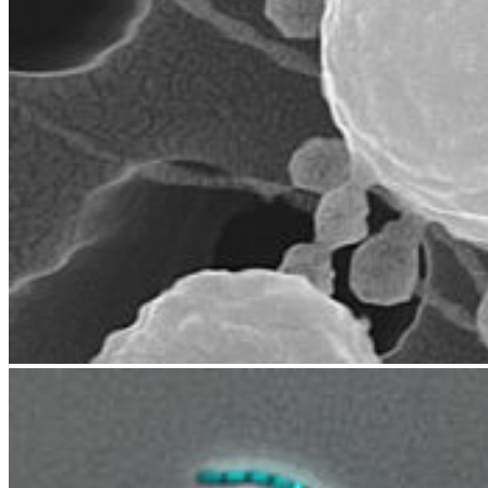
Mikrobielle Interaktionen und Wirkstoffe in marinen
Symbiosen
Funktionelle Analyse und Optimierung industriell relevanter
Bacilli
Aktuelles
23.07.2025
Ausstellung „Metabolat“: Synergie von
Kunst und Forschung zu marinen
Umwandlungsprozessen
Zum Thema marine Umwandlungsprozesse werden Installationen,
Malerei, Word Art und eine Videoarbeit präsentiert. Audiobeiträge
von…
15.02.2024
Irena Beidler successfully defended her
PhD thesis summa cum laude