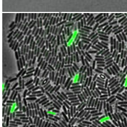
Institut für Pharmazie/C_DAT
Pharmazeutische Biotechnologie
Felix-Hausdorff-Straße 3
17489 Greifswald
Telefon +49 3834 420 4212
Telefax +49 3834 420 4238
schweder
@uni-greifswald
.de
Beate Zillmer
Sekretariat
Friedrich-Ludwig-Jahn-Straße 17
17489 Greifswald
Telefon +49 3834 420 4873
Telefax +49 3834 420 4874
beate.zillmer
@uni-greifswald
.de
Weiterführende Links